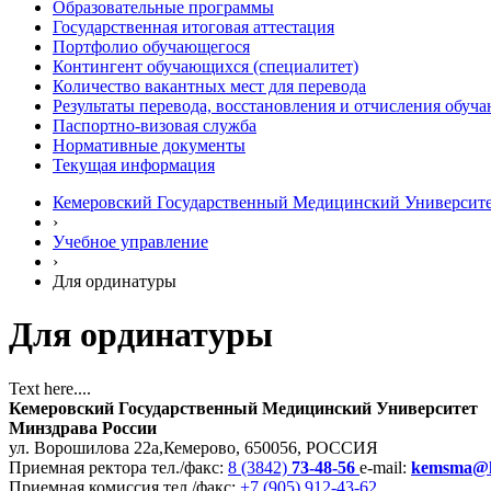
Образовательные программы
Государственная итоговая аттестация
Портфолио обучающегося
Контингент обучающихся (специалитет)
Количество вакантных мест для перевода
Результаты перевода, восстановления и отчисления обуч
Паспортно-визовая служба
Нормативные документы
Текущая информация
Кемеровский Государственный Медицинский Университ
›
Учебное управление
›
Для ординатуры
Для ординатуры
Text here....
Кемеровский Государственный Медицинский Университет
Минздрава России
ул. Ворошилова 22а,
Кемерово, 650056, РОССИЯ
Приемная ректора
тел./факс:
8 (3842)
73-48-56
e-mail:
kemsma@
Приемная комиссия
тел./факс:
+7 (905) 912-43-62