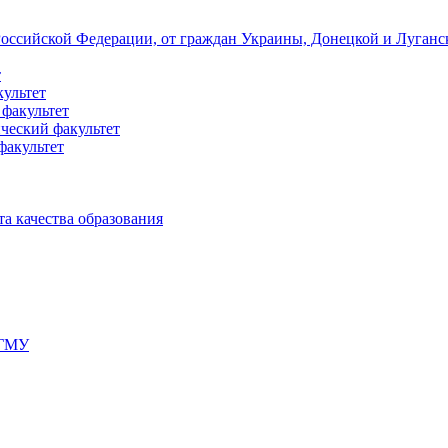
 Российской Федерации, от граждан Украины, Донецкой и Луган
т
культет
 факультет
ческий факультет
факультет
а качества образования
мГМУ