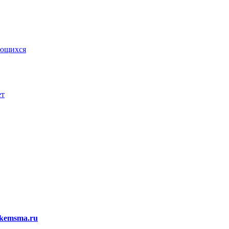
ающихся
ет
kemsma.ru