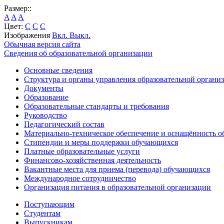
Размер::
A
A
A
Цвет:
C
C
C
Изображения
Вкл.
Выкл.
Обычная версия сайта
Сведения об образовательной организации
Основные сведения
Структура и органы управления образовательной органи
Документы
Образование
Образовательные стандарты и требования
Руководство
Педагогический состав
Материально-техническое обеспечение и оснащённость об
Стипендии и меры поддержки обучающихся
Платные образовательные услуги
Финансово-хозяйственная деятельность
Вакантные места для приема (перевода) обучающихся
Международное сотрудничество
Организация питания в образовательной организации
Поступающим
Студентам
Выпускникам