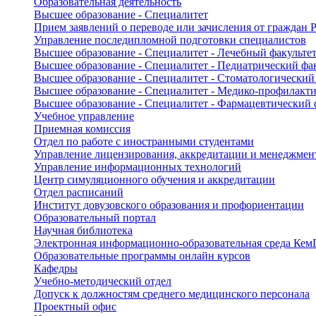
Образовательная деятельность
Высшее образование - Специалитет
Прием заявлений о переводе или зачисления от граждан
Управление последипломной подготовки специалистов
Высшее образование - Специалитет - Лечебный факульте
Высшее образование - Специалитет - Педиатрический фа
Высшее образование - Специалитет - Стоматологический
Высшее образование - Специалитет - Медико-профилакти
Высшее образование - Специалитет - Фармацевтический 
Учебное управление
Приемная комиссия
Отдел по работе с иностранными студентами
Управление лицензирования, аккредитации и менеджмент
Управление информационных технологий
Центр симуляционного обучения и аккредитации
Отдел расписаний
Институт довузовского образования и профориентации
Образовательный портал
Научная библиотека
Электронная информационно-образовательная среда Ке
Образовательные программы онлайн курсов
Кафедры
Учебно-методический отдел
Допуск к должностям среднего медицинского персонала
Проектный офис