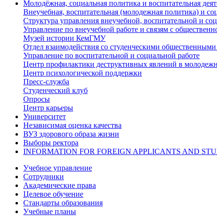
Молодёжная, социальная политика и воспитательная деят
Внеучебная, воспитательная (молодежная политика) и со
Структура управления внеучебной, воспитательной и со
Управление по внеучебной работе и связям с общественн
Музей истории КемГМУ
Отдел взаимодействия со студенческими общественными
Управление по воспитательной и социальной работе
Центр профилактики деструктивных явлений в молодежн
Центр психологической поддержки
Пресс-служба
Студенческий клуб
Опросы
Центр карьеры
Университет
Независимая оценка качества
ВУЗ здорового образа жизни
Выборы ректора
INFORMATION FOR FOREIGN APPLICANTS AND ST
Учебное управление
Сотрудники
Академические права
Целевое обучение
Стандарты образования
Учебные планы