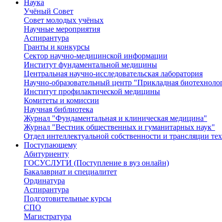
Наука
Учёный Cовет
Совет молодых учёных
Научные мероприятия
Аспирантура
Гранты и конкурсы
Сектор научно-медицинской информации
Институт фундаментальной медицины
Центральная научно-исследовательская лаборатория
Научно-образовательный центр "Прикладная биотехноло
Институт профилактической медицины
Комитеты и комиссии
Научная библиотека
Журнал "Фундаментальная и клиническая медицина"
Журнал "Вестник общественных и гуманитарных наук"
Отдел интеллектуальной собственности и трансляции те
Поступающему
Абитуриенту
ГОСУСЛУГИ (Поступление в вуз онлайн)
Бакалавриат и специалитет
Ординатура
Аспирантура
Подготовительные курсы
СПО
Магистратура