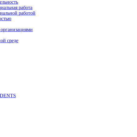
ельность
циальная работа
циальной работой
остью
 организациями
ой среде
UDENTS