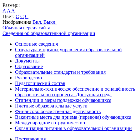
Размер::
A
A
A
Цвет:
C
C
C
Изображения
Вкл.
Выкл.
Обычная версия сайта
Сведения об образовательной организации
Основные сведения
Структура и органы управления образовательной
организацией
Документы
Образование
Образовательные стандарты и требования
Руководство
Педагогический состав
Материально-техническое обеспечение и оснащённость
образовательного процесса. Доступная среда
Стипендии и меры поддержки обучающихся
Платные образовательные услуги
Финансово-хозяйственная деятельность
Вакантные места для приема (перевода) обучающихся
Международное сотрудничество
Организация питания в образовательной организации
Поступающим