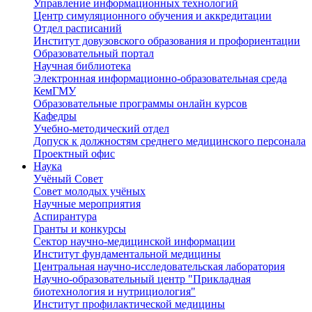
Управление информационных технологий
Центр симуляционного обучения и аккредитации
Отдел расписаний
Институт довузовского образования и профориентации
Образовательный портал
Научная библиотека
Электронная информационно-образовательная среда
КемГМУ
Образовательные программы онлайн курсов
Кафедры
Учебно-методический отдел
Допуск к должностям среднего медицинского персонала
Проектный офис
Наука
Учёный Cовет
Совет молодых учёных
Научные мероприятия
Аспирантура
Гранты и конкурсы
Сектор научно-медицинской информации
Институт фундаментальной медицины
Центральная научно-исследовательская лаборатория
Научно-образовательный центр "Прикладная
биотехнология и нутрициология"
Институт профилактической медицины