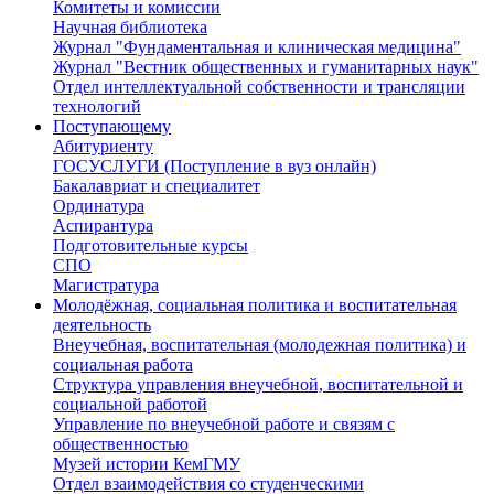
Комитеты и комиссии
Научная библиотека
Журнал "Фундаментальная и клиническая медицина"
Журнал "Вестник общественных и гуманитарных наук"
Отдел интеллектуальной собственности и трансляции
технологий
Поступающему
Абитуриенту
ГОСУСЛУГИ (Поступление в вуз онлайн)
Бакалавриат и специалитет
Ординатура
Аспирантура
Подготовительные курсы
СПО
Магистратура
Молодёжная, социальная политика и воспитательная
деятельность
Внеучебная, воспитательная (молодежная политика) и
социальная работа
Структура управления внеучебной, воспитательной и
социальной работой
Управление по внеучебной работе и связям с
общественностью
Музей истории КемГМУ
Отдел взаимодействия со студенческими