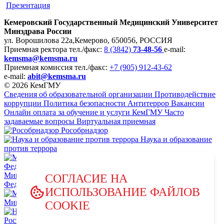
Презентация
Кемеровский Государственный Медицинский Университет
Минздрава России
ул. Ворошилова 22а,
Кемерово, 650056, РОССИЯ
Приемная ректора
тел./факс:
8 (3842)
73-48-56
e-mail:
kemsma@kemsma.ru
Приемная комиссия
тел./факс:
+7 (905) 912-43-62
e-mail:
abit@kemsma.ru
© 2026 КемГМУ
Сведения об образовательной организации
Противодействие
коррупции
Политика безопасности
Антитеррор
Вакансии
Онлайн оплата за обучение и услуги КемГМУ
Часто
задаваемые вопросы
Виртуальная приемная
Рособрнадзор
Наука и образование
против террора
Министерство науки и высшего образования Российской
СОГЛАСИЕ НА
Федерации
ИСПОЛЬЗОВАНИЕ ФАЙЛОВ
Министерство просвещения Российской Федерации
COOKIE
НЦПТИ.РФ
Роспотребнадзор