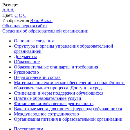
Размер::
A
A
A
Цвет:
C
C
C
Изображения
Вкл.
Выкл.
Обычная версия сайта
Сведения об образовательной организации
Основные сведения
Структура и органы управления образовательной
организацией
Документы
Образование
Образовательные стандарты и требования
Руководство
Педагогический состав
Материально-техническое обеспечение и оснащённость
образовательного процесса. Доступная среда
Стипендии и меры поддержки обучающихся
Платные образовательные услуги
Финансово-хозяйственная деятельность
Вакантные места для приема (перевода) обучающихся
Международное сотрудничество
Организация питания в образовательной организации
Поступающим