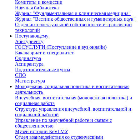
Комитеты и комиссии
Научная библиотека
Журнал "Фундаментальная и клиническая медицина"
Журнал "Вестник общественных и гуманитарных наук"
Отдел интеллектуальной собственности и трансляции
технологий
Поступающему
Абитуриенту
ГОСУСЛУГИ (Поступление в вуз онлайн)
Бакалавриат и специалитет
Ординатура
Аспирантура
Подготовительные курсы
СПО
Магистратура
Молодёжная, социальная политика и воспитательная
деятельность
Внеучебная, воспитательная (молодежная политика) и
социальная работа
Структура управления внеучебной, воспитательной и
социальной работой
Управление по внеучебной работе и связям с
общественностью
Музей истории КемГМУ
Отдел взаимодействия со студенческими