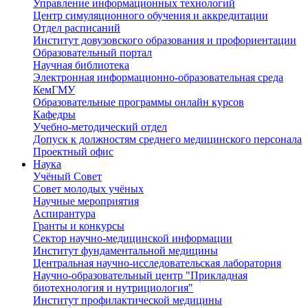
Управление информационных технологий
Центр симуляционного обучения и аккредитации
Отдел расписаний
Институт довузовского образования и профориентации
Образовательный портал
Научная библиотека
Электронная информационно-образовательная среда
КемГМУ
Образовательные программы онлайн курсов
Кафедры
Учебно-методический отдел
Допуск к должностям среднего медицинского персонала
Проектный офис
Наука
Учёный Cовет
Совет молодых учёных
Научные мероприятия
Аспирантура
Гранты и конкурсы
Сектор научно-медицинской информации
Институт фундаментальной медицины
Центральная научно-исследовательская лаборатория
Научно-образовательный центр "Прикладная
биотехнология и нутрициология"
Институт профилактической медицины