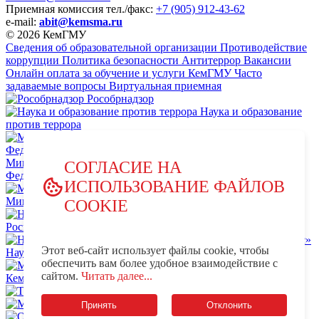
Приемная комиссия
тел./факс:
+7 (905) 912-43-62
e-mail:
abit@kemsma.ru
© 2026 КемГМУ
Сведения об образовательной организации
Противодействие
коррупции
Политика безопасности
Антитеррор
Вакансии
Онлайн оплата за обучение и услуги КемГМУ
Часто
задаваемые вопросы
Виртуальная приемная
Рособрнадзор
Наука и образование
против террора
Министерство науки и высшего образования Российской
СОГЛАСИЕ НА
Федерации
ИСПОЛЬЗОВАНИЕ ФАЙЛОВ
Министерство просвещения Российской Федерации
COOKIE
НЦПТИ.РФ
Роспотребнадзор
Этот веб-сайт использует файлы cookie, чтобы
Научно-образовательный центр мирового уровня «Кузбасс»
обеспечить вам более удобное взаимодействие с
MAX - КемГМУ
VK -
сайтом.
Читать далее...
КемГМУ
OK - КемГМУ
Телеграм-канал КемГМУ
Минздрав России
Принять
Отклонить
OK - Минздрав России