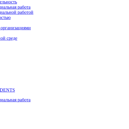
ельность
циальная работа
циальной работой
остью
 организациями
ой среде
UDENTS
циальная работа