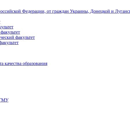
 Российской Федерации, от граждан Украины, Донецкой и Луган
т
культет
 факультет
ческий факультет
факультет
а качества образования
мГМУ