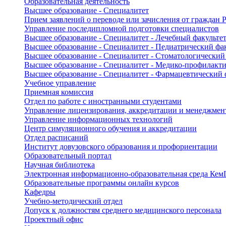
Образовательная деятельность
Высшее образование - Специалитет
Прием заявлений о переводе или зачисления от граждан
Управление последипломной подготовки специалистов
Высшее образование - Специалитет - Лечебный факульте
Высшее образование - Специалитет - Педиатрический фа
Высшее образование - Специалитет - Стоматологический
Высшее образование - Специалитет - Медико-профилакти
Высшее образование - Специалитет - Фармацевтический 
Учебное управление
Приемная комиссия
Отдел по работе с иностранными студентами
Управление лицензирования, аккредитации и менеджмент
Управление информационных технологий
Центр симуляционного обучения и аккредитации
Отдел расписаний
Институт довузовского образования и профориентации
Образовательный портал
Научная библиотека
Электронная информационно-образовательная среда Ке
Образовательные программы онлайн курсов
Кафедры
Учебно-методический отдел
Допуск к должностям среднего медицинского персонала
Проектный офис