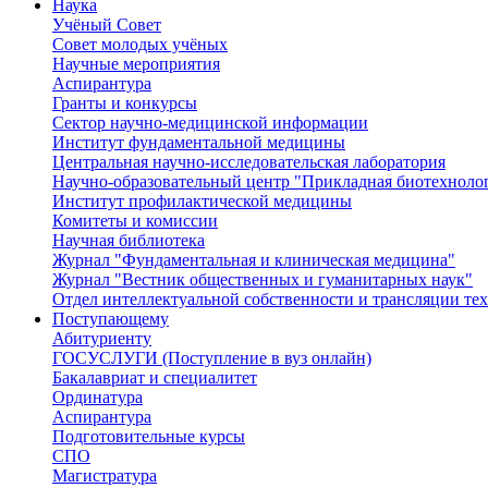
Наука
Учёный Cовет
Совет молодых учёных
Научные мероприятия
Аспирантура
Гранты и конкурсы
Сектор научно-медицинской информации
Институт фундаментальной медицины
Центральная научно-исследовательская лаборатория
Научно-образовательный центр "Прикладная биотехноло
Институт профилактической медицины
Комитеты и комиссии
Научная библиотека
Журнал "Фундаментальная и клиническая медицина"
Журнал "Вестник общественных и гуманитарных наук"
Отдел интеллектуальной собственности и трансляции те
Поступающему
Абитуриенту
ГОСУСЛУГИ (Поступление в вуз онлайн)
Бакалавриат и специалитет
Ординатура
Аспирантура
Подготовительные курсы
СПО
Магистратура