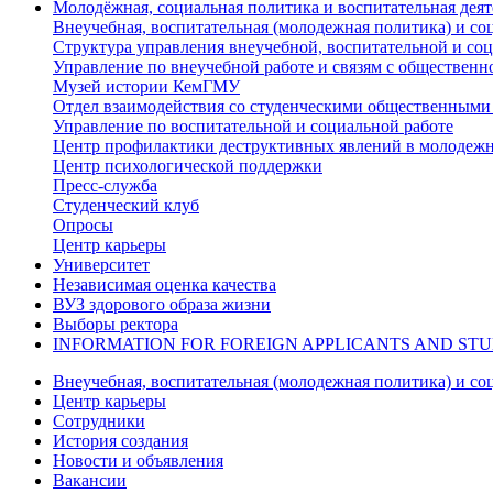
Молодёжная, социальная политика и воспитательная деят
Внеучебная, воспитательная (молодежная политика) и со
Структура управления внеучебной, воспитательной и со
Управление по внеучебной работе и связям с общественн
Музей истории КемГМУ
Отдел взаимодействия со студенческими общественными
Управление по воспитательной и социальной работе
Центр профилактики деструктивных явлений в молодежн
Центр психологической поддержки
Пресс-служба
Студенческий клуб
Опросы
Центр карьеры
Университет
Независимая оценка качества
ВУЗ здорового образа жизни
Выборы ректора
INFORMATION FOR FOREIGN APPLICANTS AND ST
Внеучебная, воспитательная (молодежная политика) и со
Центр карьеры
Сотрудники
История создания
Новости и объявления
Вакансии