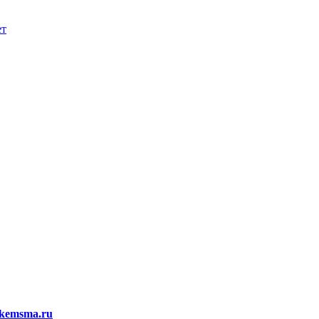
ет
kemsma.ru