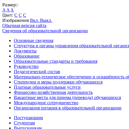
Размер::
A
A
A
Цвет:
C
C
C
Изображения
Вкл.
Выкл.
Обычная версия сайта
Сведения об образовательной организации
Основные сведения
Структура и органы управления образовательной органи
Документы
Образование
Образовательные стандарты и требования
Руководство
Педагогический состав
Материально-техническое обеспечение и оснащённость об
Стипендии и меры поддержки обучающихся
Платные образовательные услуги
Финансово-хозяйственная деятельность
Вакантные места для приема (перевода) обучающихся
Международное сотрудничество
Организация питания в образовательной организации
Поступающим
Студентам
Выпускникам