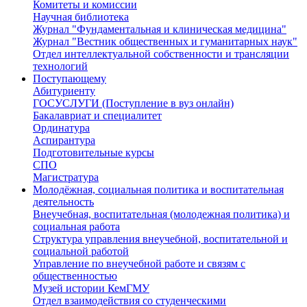
Комитеты и комиссии
Научная библиотека
Журнал "Фундаментальная и клиническая медицина"
Журнал "Вестник общественных и гуманитарных наук"
Отдел интеллектуальной собственности и трансляции
технологий
Поступающему
Абитуриенту
ГОСУСЛУГИ (Поступление в вуз онлайн)
Бакалавриат и специалитет
Ординатура
Аспирантура
Подготовительные курсы
СПО
Магистратура
Молодёжная, социальная политика и воспитательная
деятельность
Внеучебная, воспитательная (молодежная политика) и
социальная работа
Структура управления внеучебной, воспитательной и
социальной работой
Управление по внеучебной работе и связям с
общественностью
Музей истории КемГМУ
Отдел взаимодействия со студенческими