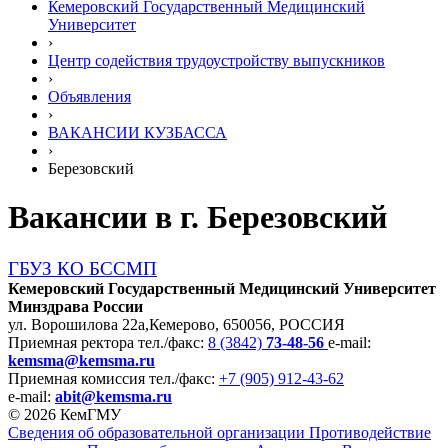
Кемеровский Государственный Медицинский
Университет
›
Центр содействия трудоустройству выпускников
›
Объявления
›
ВАКАНСИИ КУЗБАССА
›
Березовский
Вакансии в г. Березовский
ГБУЗ КО БССМП
Кемеровский Государственный Медицинский Университет
Минздрава России
ул. Ворошилова 22а,
Кемерово, 650056, РОССИЯ
Приемная ректора
тел./факс:
8 (3842)
73-48-56
e-mail:
kemsma@kemsma.ru
Приемная комиссия
тел./факс:
+7 (905) 912-43-62
e-mail:
abit@kemsma.ru
© 2026 КемГМУ
Сведения об образовательной организации
Противодействие