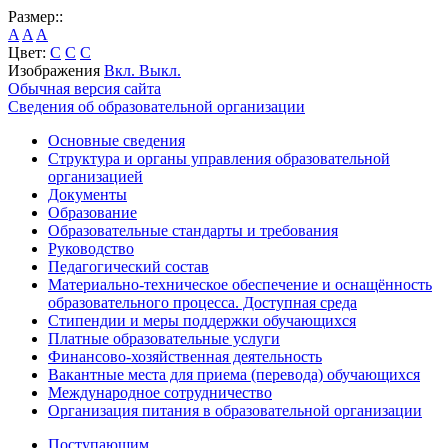
Размер::
A
A
A
Цвет:
C
C
C
Изображения
Вкл.
Выкл.
Обычная версия сайта
Сведения об образовательной организации
Основные сведения
Структура и органы управления образовательной
организацией
Документы
Образование
Образовательные стандарты и требования
Руководство
Педагогический состав
Материально-техническое обеспечение и оснащённость
образовательного процесса. Доступная среда
Стипендии и меры поддержки обучающихся
Платные образовательные услуги
Финансово-хозяйственная деятельность
Вакантные места для приема (перевода) обучающихся
Международное сотрудничество
Организация питания в образовательной организации
Поступающим