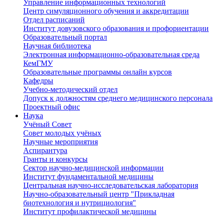
Управление информационных технологий
Центр симуляционного обучения и аккредитации
Отдел расписаний
Институт довузовского образования и профориентации
Образовательный портал
Научная библиотека
Электронная информационно-образовательная среда
КемГМУ
Образовательные программы онлайн курсов
Кафедры
Учебно-методический отдел
Допуск к должностям среднего медицинского персонала
Проектный офис
Наука
Учёный Cовет
Совет молодых учёных
Научные мероприятия
Аспирантура
Гранты и конкурсы
Сектор научно-медицинской информации
Институт фундаментальной медицины
Центральная научно-исследовательская лаборатория
Научно-образовательный центр "Прикладная
биотехнология и нутрициология"
Институт профилактической медицины