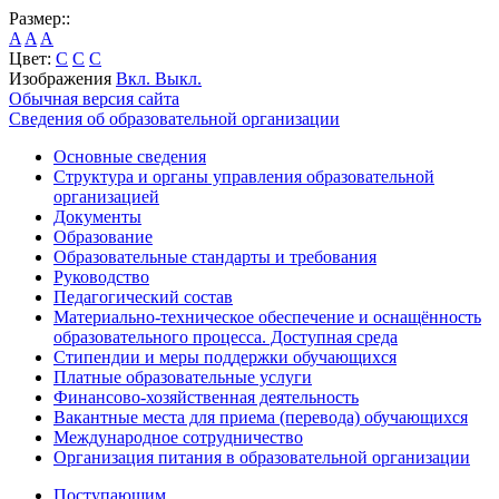
Размер::
A
A
A
Цвет:
C
C
C
Изображения
Вкл.
Выкл.
Обычная версия сайта
Сведения об образовательной организации
Основные сведения
Структура и органы управления образовательной
организацией
Документы
Образование
Образовательные стандарты и требования
Руководство
Педагогический состав
Материально-техническое обеспечение и оснащённость
образовательного процесса. Доступная среда
Стипендии и меры поддержки обучающихся
Платные образовательные услуги
Финансово-хозяйственная деятельность
Вакантные места для приема (перевода) обучающихся
Международное сотрудничество
Организация питания в образовательной организации
Поступающим