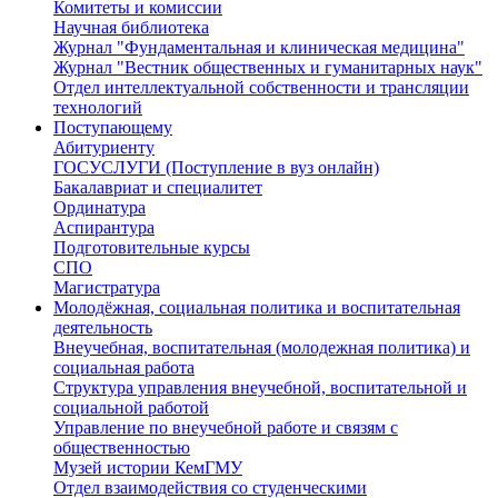
Комитеты и комиссии
Научная библиотека
Журнал "Фундаментальная и клиническая медицина"
Журнал "Вестник общественных и гуманитарных наук"
Отдел интеллектуальной собственности и трансляции
технологий
Поступающему
Абитуриенту
ГОСУСЛУГИ (Поступление в вуз онлайн)
Бакалавриат и специалитет
Ординатура
Аспирантура
Подготовительные курсы
СПО
Магистратура
Молодёжная, социальная политика и воспитательная
деятельность
Внеучебная, воспитательная (молодежная политика) и
социальная работа
Структура управления внеучебной, воспитательной и
социальной работой
Управление по внеучебной работе и связям с
общественностью
Музей истории КемГМУ
Отдел взаимодействия со студенческими