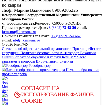
по кадрам
Люфт Марине Вадимовне 89069206225
Кемеровский Государственный Медицинский Университет
Минздрава России
ул. Ворошилова 22а,
Кемерово, 650056, РОССИЯ
Приемная ректора
тел./факс:
8 (3842)
73-48-56
e-mail:
kemsma@kemsma.ru
Приемная комиссия
тел./факс:
+7 (905) 912-43-62
e-mail:
abit@kemsma.ru
© 2026 КемГМУ
Сведения об образовательной организации
Противодействие
коррупции
Политика безопасности
Антитеррор
Вакансии
Онлайн оплата за обучение и услуги КемГМУ
Часто
задаваемые вопросы
Виртуальная приемная
Рособрнадзор
Наука и образование
против террора
Министерство науки и высшего образования Российской
СОГЛАСИЕ НА
Федерации
ИСПОЛЬЗОВАНИЕ ФАЙЛОВ
Министерство просвещения Российской Федерации
COOKIE
НЦПТИ.РФ