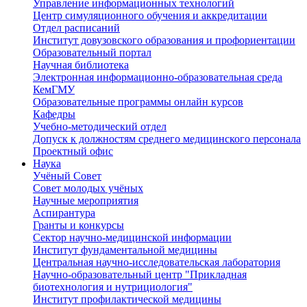
Управление информационных технологий
Центр симуляционного обучения и аккредитации
Отдел расписаний
Институт довузовского образования и профориентации
Образовательный портал
Научная библиотека
Электронная информационно-образовательная среда
КемГМУ
Образовательные программы онлайн курсов
Кафедры
Учебно-методический отдел
Допуск к должностям среднего медицинского персонала
Проектный офис
Наука
Учёный Cовет
Совет молодых учёных
Научные мероприятия
Аспирантура
Гранты и конкурсы
Сектор научно-медицинской информации
Институт фундаментальной медицины
Центральная научно-исследовательская лаборатория
Научно-образовательный центр "Прикладная
биотехнология и нутрициология"
Институт профилактической медицины