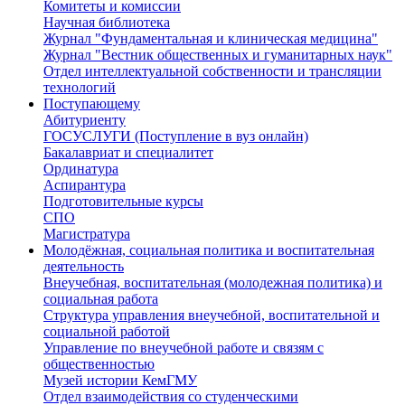
Комитеты и комиссии
Научная библиотека
Журнал "Фундаментальная и клиническая медицина"
Журнал "Вестник общественных и гуманитарных наук"
Отдел интеллектуальной собственности и трансляции
технологий
Поступающему
Абитуриенту
ГОСУСЛУГИ (Поступление в вуз онлайн)
Бакалавриат и специалитет
Ординатура
Аспирантура
Подготовительные курсы
СПО
Магистратура
Молодёжная, социальная политика и воспитательная
деятельность
Внеучебная, воспитательная (молодежная политика) и
социальная работа
Структура управления внеучебной, воспитательной и
социальной работой
Управление по внеучебной работе и связям с
общественностью
Музей истории КемГМУ
Отдел взаимодействия со студенческими