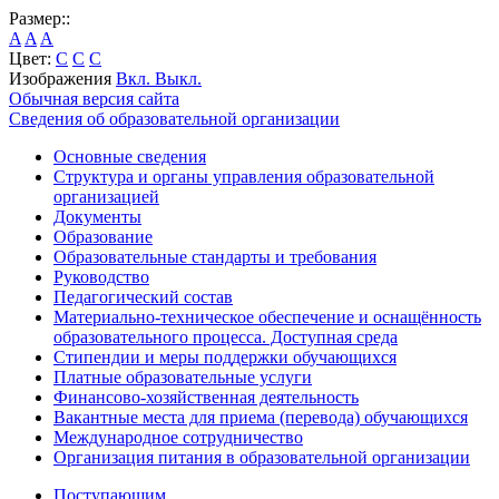
Размер::
A
A
A
Цвет:
C
C
C
Изображения
Вкл.
Выкл.
Обычная версия сайта
Сведения об образовательной организации
Основные сведения
Структура и органы управления образовательной
организацией
Документы
Образование
Образовательные стандарты и требования
Руководство
Педагогический состав
Материально-техническое обеспечение и оснащённость
образовательного процесса. Доступная среда
Стипендии и меры поддержки обучающихся
Платные образовательные услуги
Финансово-хозяйственная деятельность
Вакантные места для приема (перевода) обучающихся
Международное сотрудничество
Организация питания в образовательной организации
Поступающим