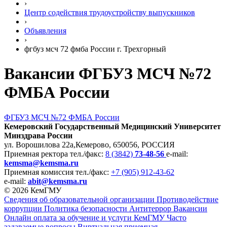
›
Центр содействия трудоустройству выпускников
›
Объявления
›
фгбуз мсч 72 фмба России г. Трехгорный
Вакансии ФГБУЗ МСЧ №72
ФМБА России
ФГБУЗ МСЧ №72 ФМБА России
Кемеровский Государственный Медицинский Университет
Минздрава России
ул. Ворошилова 22а,
Кемерово, 650056, РОССИЯ
Приемная ректора
тел./факс:
8 (3842)
73-48-56
e-mail:
kemsma@kemsma.ru
Приемная комиссия
тел./факс:
+7 (905) 912-43-62
e-mail:
abit@kemsma.ru
© 2026 КемГМУ
Сведения об образовательной организации
Противодействие
коррупции
Политика безопасности
Антитеррор
Вакансии
Онлайн оплата за обучение и услуги КемГМУ
Часто
задаваемые вопросы
Виртуальная приемная