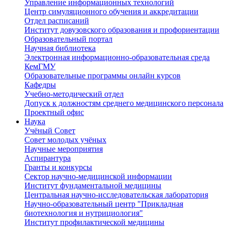
Управление информационных технологий
Центр симуляционного обучения и аккредитации
Отдел расписаний
Институт довузовского образования и профориентации
Образовательный портал
Научная библиотека
Электронная информационно-образовательная среда
КемГМУ
Образовательные программы онлайн курсов
Кафедры
Учебно-методический отдел
Допуск к должностям среднего медицинского персонала
Проектный офис
Наука
Учёный Cовет
Совет молодых учёных
Научные мероприятия
Аспирантура
Гранты и конкурсы
Сектор научно-медицинской информации
Институт фундаментальной медицины
Центральная научно-исследовательская лаборатория
Научно-образовательный центр "Прикладная
биотехнология и нутрициология"
Институт профилактической медицины