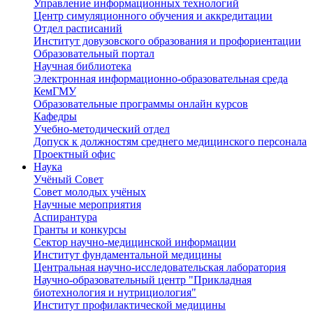
Управление информационных технологий
Центр симуляционного обучения и аккредитации
Отдел расписаний
Институт довузовского образования и профориентации
Образовательный портал
Научная библиотека
Электронная информационно-образовательная среда
КемГМУ
Образовательные программы онлайн курсов
Кафедры
Учебно-методический отдел
Допуск к должностям среднего медицинского персонала
Проектный офис
Наука
Учёный Cовет
Совет молодых учёных
Научные мероприятия
Аспирантура
Гранты и конкурсы
Сектор научно-медицинской информации
Институт фундаментальной медицины
Центральная научно-исследовательская лаборатория
Научно-образовательный центр "Прикладная
биотехнология и нутрициология"
Институт профилактической медицины