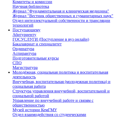
Комитеты и комиссии
Научная библиотека
Журнал "Фундаментальная и клиническая медицина"
Журнал "Вестник общественных и гуманитарных наук"
Отдел интеллектуальной собственности и трансляции
технологий
Поступающему
Абитуриенту
ГОСУСЛУГИ (Поступление в вуз онлайн)
Бакалавриат и специалитет
Ординатура
Аспирантура
Подготовительные курсы
СПО
Магистратура
Молодёжная, социальная политика и воспитательная
деятельность
Внеучебная, воспитательная (молодежная политика) и
социальная работа
Структура управления внеучебной, воспитательной и
социальной работой
Управление по внеучебной работе и связям с
общественностью
Музей истории КемГМУ
Отдел взаимодействия со студенческими