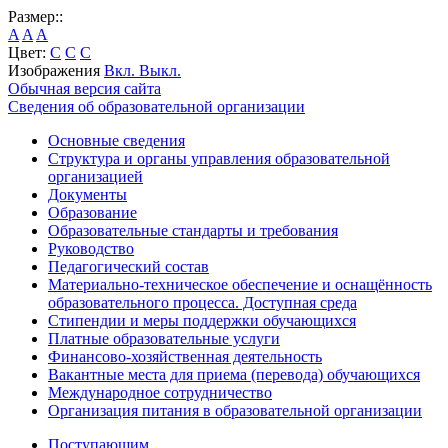
Размер::
A
A
A
Цвет:
C
C
C
Изображения
Вкл.
Выкл.
Обычная версия сайта
Сведения об образовательной организации
Основные сведения
Структура и органы управления образовательной
организацией
Документы
Образование
Образовательные стандарты и требования
Руководство
Педагогический состав
Материально-техническое обеспечение и оснащённость
образовательного процесса. Доступная среда
Стипендии и меры поддержки обучающихся
Платные образовательные услуги
Финансово-хозяйственная деятельность
Вакантные места для приема (перевода) обучающихся
Международное сотрудничество
Организация питания в образовательной организации
Поступающим