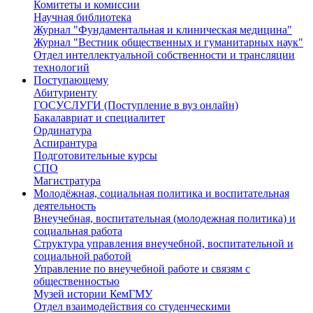
Комитеты и комиссии
Научная библиотека
Журнал "Фундаментальная и клиническая медицина"
Журнал "Вестник общественных и гуманитарных наук"
Отдел интеллектуальной собственности и трансляции
технологий
Поступающему
Абитуриенту
ГОСУСЛУГИ (Поступление в вуз онлайн)
Бакалавриат и специалитет
Ординатура
Аспирантура
Подготовительные курсы
СПО
Магистратура
Молодёжная, социальная политика и воспитательная
деятельность
Внеучебная, воспитательная (молодежная политика) и
социальная работа
Структура управления внеучебной, воспитательной и
социальной работой
Управление по внеучебной работе и связям с
общественностью
Музей истории КемГМУ
Отдел взаимодействия со студенческими