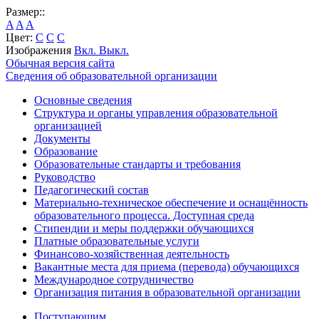
Размер::
A
A
A
Цвет:
C
C
C
Изображения
Вкл.
Выкл.
Обычная версия сайта
Сведения об образовательной организации
Основные сведения
Структура и органы управления образовательной
организацией
Документы
Образование
Образовательные стандарты и требования
Руководство
Педагогический состав
Материально-техническое обеспечение и оснащённость
образовательного процесса. Доступная среда
Стипендии и меры поддержки обучающихся
Платные образовательные услуги
Финансово-хозяйственная деятельность
Вакантные места для приема (перевода) обучающихся
Международное сотрудничество
Организация питания в образовательной организации
Поступающим