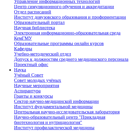
Управление информационных технологий
Центр симуляционного обучения и аккредитации
Отдел расписаний
Институт довузовского образования и профориентации
Образовательный портал
Научная библиотека
Электронная информационно-образовательная среда
КемГМУ
Образовательные программы онлайн курсов
Кафедры
Учебно-методический отдел
Допуск к должностям среднего медицинского персонала
Проектный офис
Наука
Учёный Cовет
Совет молодых учёных
Научные мероприятия
Аспирантура
Гранты и конкурсы
Сектор научно-медицинской информации
Институт фундаментальной медицины
Центральная научно-исследовательская лаборатория
Научно-образовательный центр "Прикладная
биотехнология и нутрициология"
Институт профилактической медицины