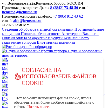
ул. Ворошилова 22а,
Кемерово, 650056, РОССИЯ
Приемная ректора
тел./факс:
8 (3842)
73-48-56
e-mail:
kemsma@kemsma.ru
Приемная комиссия
тел./факс:
+7 (905) 912-43-62
e-mail:
abit@kemsma.ru
© 2026 КемГМУ
Сведения об образовательной организации
Противодействие
коррупции
Политика безопасности
Антитеррор
Вакансии
Онлайн оплата за обучение и услуги КемГМУ
Часто
задаваемые вопросы
Виртуальная приемная
Рособрнадзор
Наука и образование
против террора
Министерство науки и высшего образования Российской
СОГЛАСИЕ НА
Федерации
ИСПОЛЬЗОВАНИЕ ФАЙЛОВ
Министерство просвещения Российской Федерации
COOKIE
НЦПТИ.РФ
Роспотребнадзор
Этот веб-сайт использует файлы cookie, чтобы
Научно-образовательный центр мирового уровня «Кузбасс»
обеспечить вам более удобное взаимодействие с
MAX - КемГМУ
VK -
сайтом.
Читать далее...
КемГМУ
OK - КемГМУ