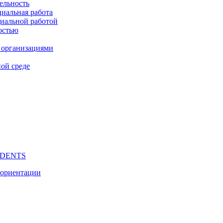
ельность
циальная работа
циальной работой
остью
 организациями
ой среде
UDENTS
 ориентации