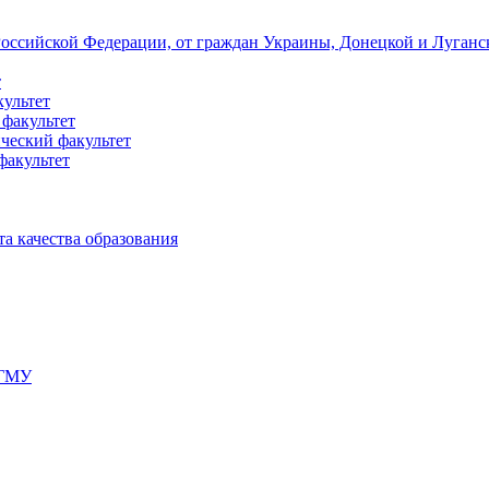
 Российской Федерации, от граждан Украины, Донецкой и Луган
т
культет
 факультет
ческий факультет
факультет
а качества образования
мГМУ