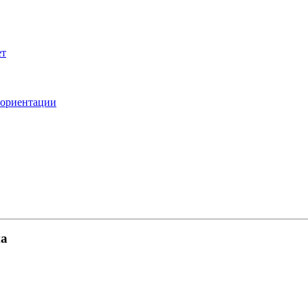
ет
 ориентации
на