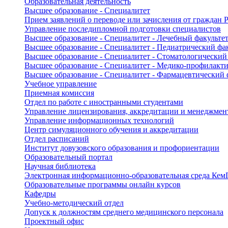
Образовательная деятельность
Высшее образование - Специалитет
Прием заявлений о переводе или зачисления от граждан
Управление последипломной подготовки специалистов
Высшее образование - Специалитет - Лечебный факульте
Высшее образование - Специалитет - Педиатрический фа
Высшее образование - Специалитет - Стоматологический
Высшее образование - Специалитет - Медико-профилакти
Высшее образование - Специалитет - Фармацевтический 
Учебное управление
Приемная комиссия
Отдел по работе с иностранными студентами
Управление лицензирования, аккредитации и менеджмент
Управление информационных технологий
Центр симуляционного обучения и аккредитации
Отдел расписаний
Институт довузовского образования и профориентации
Образовательный портал
Научная библиотека
Электронная информационно-образовательная среда Ке
Образовательные программы онлайн курсов
Кафедры
Учебно-методический отдел
Допуск к должностям среднего медицинского персонала
Проектный офис