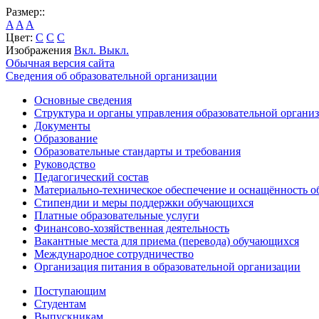
Размер::
A
A
A
Цвет:
C
C
C
Изображения
Вкл.
Выкл.
Обычная версия сайта
Сведения об образовательной организации
Основные сведения
Структура и органы управления образовательной органи
Документы
Образование
Образовательные стандарты и требования
Руководство
Педагогический состав
Материально-техническое обеспечение и оснащённость об
Стипендии и меры поддержки обучающихся
Платные образовательные услуги
Финансово-хозяйственная деятельность
Вакантные места для приема (перевода) обучающихся
Международное сотрудничество
Организация питания в образовательной организации
Поступающим
Студентам
Выпускникам