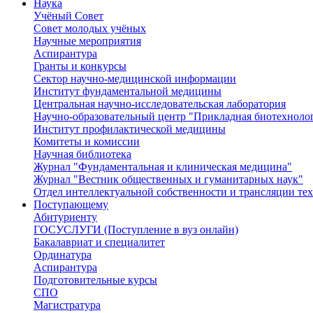
Наука
Учёный Cовет
Совет молодых учёных
Научные мероприятия
Аспирантура
Гранты и конкурсы
Сектор научно-медицинской информации
Институт фундаментальной медицины
Центральная научно-исследовательская лаборатория
Научно-образовательный центр "Прикладная биотехноло
Институт профилактической медицины
Комитеты и комиссии
Научная библиотека
Журнал "Фундаментальная и клиническая медицина"
Журнал "Вестник общественных и гуманитарных наук"
Отдел интеллектуальной собственности и трансляции те
Поступающему
Абитуриенту
ГОСУСЛУГИ (Поступление в вуз онлайн)
Бакалавриат и специалитет
Ординатура
Аспирантура
Подготовительные курсы
СПО
Магистратура