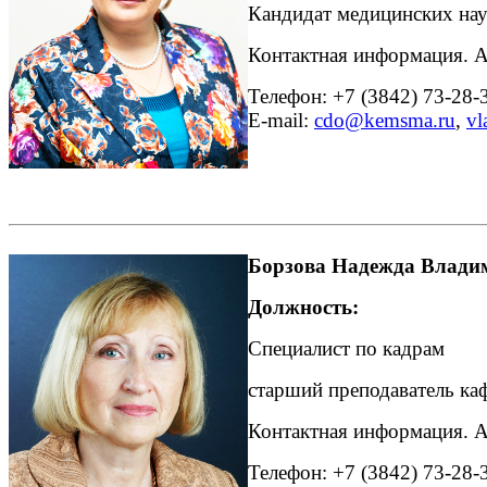
Кандидат медицинских нау
Контактная информация. Ад
Телефон:
+7 (3842) 73-28-
E-mail:
cdo
@
kemsma
.
ru
,
vl
Борзова Надежда Влади
Должность:
Специалист по кадрам
старший преподаватель к
Контактная информация. Ад
Телефон:
+7 (3842) 73-28-