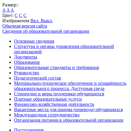
Размер::
A
A
A
Цвет:
C
C
C
Изображения
Вкл.
Выкл.
Обычная версия сайта
Сведения об образовательной организации
Основные сведения
Структура и органы управления образовательной
организацией
Документы
Образование
Образовательные стандарты и требования
Руководство
Педагогический состав
Материально-техническое обеспечение и оснащённость
образовательного процесса. Доступная среда
Стипендии и меры поддержки обучающихся
Платные образовательные услуги
Финансово-хозяйственная деятельность
Вакантные места для приема (перевода) обучающихся
Международное сотрудничество
Организация питания в образовательной организации
Поступающим