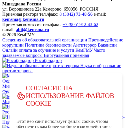
Минздрава России
ул. Ворошилова 22а,
Кемерово, 650056, РОССИЯ
Приемная ректора
тел./факс:
8 (3842)
73-48-56
e-mail:
kemsma@kemsma.ru
Приемная комиссия
тел./факс:
+7 (905) 912-43-62
e-mail:
abit@kemsma.ru
© 2026 КемГМУ
Сведения об образовательной организации
Противодействие
коррупции
Политика безопасности
Антитеррор
Вакансии
Онлайн оплата за обучение и услуги КемГМУ
Часто
задаваемые вопросы
Виртуальная приемная
Рособрнадзор
Наука и образование
против террора
Министерство науки и высшего образования Российской
СОГЛАСИЕ НА
Федерации
ИСПОЛЬЗОВАНИЕ ФАЙЛОВ
Министерство просвещения Российской Федерации
COOKIE
НЦПТИ.РФ
Роспотребнадзор
Этот веб-сайт использует файлы cookie, чтобы
Научно-образовательный центр мирового уровня «Кузбасс»
обеспечить вам более удобное взаимодействие с
MAX - КемГМУ
VK -