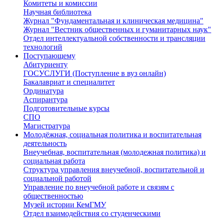
Комитеты и комиссии
Научная библиотека
Журнал "Фундаментальная и клиническая медицина"
Журнал "Вестник общественных и гуманитарных наук"
Отдел интеллектуальной собственности и трансляции
технологий
Поступающему
Абитуриенту
ГОСУСЛУГИ (Поступление в вуз онлайн)
Бакалавриат и специалитет
Ординатура
Аспирантура
Подготовительные курсы
СПО
Магистратура
Молодёжная, социальная политика и воспитательная
деятельность
Внеучебная, воспитательная (молодежная политика) и
социальная работа
Структура управления внеучебной, воспитательной и
социальной работой
Управление по внеучебной работе и связям с
общественностью
Музей истории КемГМУ
Отдел взаимодействия со студенческими