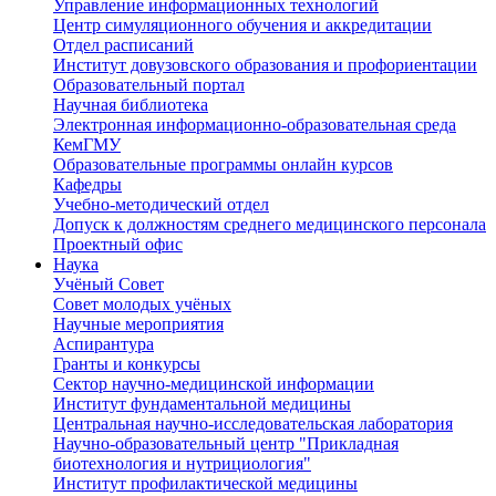
Управление информационных технологий
Центр симуляционного обучения и аккредитации
Отдел расписаний
Институт довузовского образования и профориентации
Образовательный портал
Научная библиотека
Электронная информационно-образовательная среда
КемГМУ
Образовательные программы онлайн курсов
Кафедры
Учебно-методический отдел
Допуск к должностям среднего медицинского персонала
Проектный офис
Наука
Учёный Cовет
Совет молодых учёных
Научные мероприятия
Аспирантура
Гранты и конкурсы
Сектор научно-медицинской информации
Институт фундаментальной медицины
Центральная научно-исследовательская лаборатория
Научно-образовательный центр "Прикладная
биотехнология и нутрициология"
Институт профилактической медицины