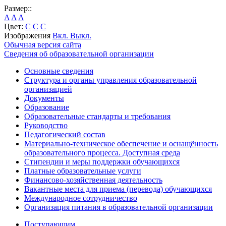
Размер::
A
A
A
Цвет:
C
C
C
Изображения
Вкл.
Выкл.
Обычная версия сайта
Сведения об образовательной организации
Основные сведения
Структура и органы управления образовательной
организацией
Документы
Образование
Образовательные стандарты и требования
Руководство
Педагогический состав
Материально-техническое обеспечение и оснащённость
образовательного процесса. Доступная среда
Стипендии и меры поддержки обучающихся
Платные образовательные услуги
Финансово-хозяйственная деятельность
Вакантные места для приема (перевода) обучающихся
Международное сотрудничество
Организация питания в образовательной организации
Поступающим