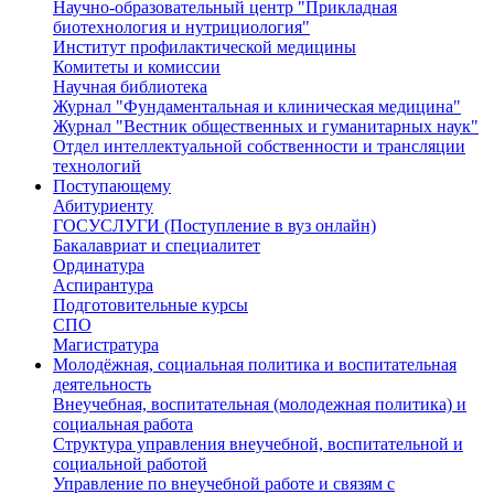
Научно-образовательный центр "Прикладная
биотехнология и нутрициология"
Институт профилактической медицины
Комитеты и комиссии
Научная библиотека
Журнал "Фундаментальная и клиническая медицина"
Журнал "Вестник общественных и гуманитарных наук"
Отдел интеллектуальной собственности и трансляции
технологий
Поступающему
Абитуриенту
ГОСУСЛУГИ (Поступление в вуз онлайн)
Бакалавриат и специалитет
Ординатура
Аспирантура
Подготовительные курсы
СПО
Магистратура
Молодёжная, социальная политика и воспитательная
деятельность
Внеучебная, воспитательная (молодежная политика) и
социальная работа
Структура управления внеучебной, воспитательной и
социальной работой
Управление по внеучебной работе и связям с