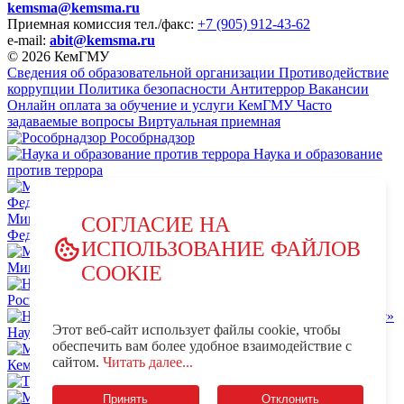
kemsma@kemsma.ru
Приемная комиссия
тел./факс:
+7 (905) 912-43-62
e-mail:
abit@kemsma.ru
© 2026 КемГМУ
Сведения об образовательной организации
Противодействие
коррупции
Политика безопасности
Антитеррор
Вакансии
Онлайн оплата за обучение и услуги КемГМУ
Часто
задаваемые вопросы
Виртуальная приемная
Рособрнадзор
Наука и образование
против террора
Министерство науки и высшего образования Российской
СОГЛАСИЕ НА
Федерации
ИСПОЛЬЗОВАНИЕ ФАЙЛОВ
Министерство просвещения Российской Федерации
COOKIE
НЦПТИ.РФ
Роспотребнадзор
Этот веб-сайт использует файлы cookie, чтобы
Научно-образовательный центр мирового уровня «Кузбасс»
обеспечить вам более удобное взаимодействие с
MAX - КемГМУ
VK -
сайтом.
Читать далее...
КемГМУ
OK - КемГМУ
Телеграм-канал КемГМУ
Минздрав России
Принять
Отклонить