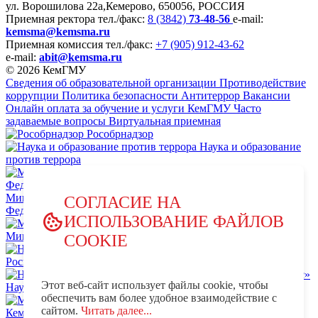
ул. Ворошилова 22а,
Кемерово, 650056, РОССИЯ
Приемная ректора
тел./факс:
8 (3842)
73-48-56
e-mail:
kemsma@kemsma.ru
Приемная комиссия
тел./факс:
+7 (905) 912-43-62
e-mail:
abit@kemsma.ru
© 2026 КемГМУ
Сведения об образовательной организации
Противодействие
коррупции
Политика безопасности
Антитеррор
Вакансии
Онлайн оплата за обучение и услуги КемГМУ
Часто
задаваемые вопросы
Виртуальная приемная
Рособрнадзор
Наука и образование
против террора
Министерство науки и высшего образования Российской
СОГЛАСИЕ НА
Федерации
ИСПОЛЬЗОВАНИЕ ФАЙЛОВ
Министерство просвещения Российской Федерации
COOKIE
НЦПТИ.РФ
Роспотребнадзор
Этот веб-сайт использует файлы cookie, чтобы
Научно-образовательный центр мирового уровня «Кузбасс»
обеспечить вам более удобное взаимодействие с
MAX - КемГМУ
VK -
сайтом.
Читать далее...
КемГМУ
OK - КемГМУ