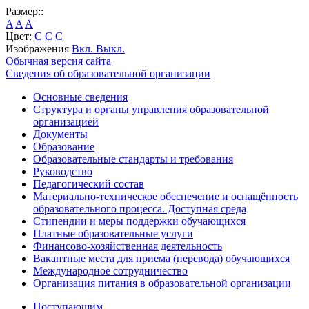
Размер::
A
A
A
Цвет:
C
C
C
Изображения
Вкл.
Выкл.
Обычная версия сайта
Сведения об образовательной организации
Основные сведения
Структура и органы управления образовательной
организацией
Документы
Образование
Образовательные стандарты и требования
Руководство
Педагогический состав
Материально-техническое обеспечение и оснащённость
образовательного процесса. Доступная среда
Стипендии и меры поддержки обучающихся
Платные образовательные услуги
Финансово-хозяйственная деятельность
Вакантные места для приема (перевода) обучающихся
Международное сотрудничество
Организация питания в образовательной организации
Поступающим