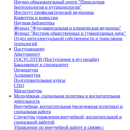
Научно-образовательный центр "Прикладная
биотехнология и нутрициология"
Институт профилактической медицины
Комитеты и комиссии
Научная библиотека
Журнал "Фундаментальная и клиническая медицина"
Журнал "Вестник общественных и гуманитарных наук"
Отдел интеллектуальной собственности и трансляции
технологий
Поступающему
Абитуриенту
ГОСУСЛУГИ (Поступление в вуз онлайн)
Бакалавриат и специалитет
Ординатура
Аспирантура
Подготовительные курсы
СПО
Магистратура
Молодёжная, социальная политика и воспитательная
деятельность
Внеучебная, воспитательная (молодежная политика) и
социальная работа
Структура управления внеучебной, воспитательной и
социальной работой
Управление по внеучебной работе и связям с