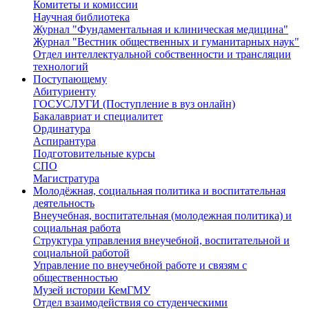
Комитеты и комиссии
Научная библиотека
Журнал "Фундаментальная и клиническая медицина"
Журнал "Вестник общественных и гуманитарных наук"
Отдел интеллектуальной собственности и трансляции
технологий
Поступающему
Абитуриенту
ГОСУСЛУГИ (Поступление в вуз онлайн)
Бакалавриат и специалитет
Ординатура
Аспирантура
Подготовительные курсы
СПО
Магистратура
Молодёжная, социальная политика и воспитательная
деятельность
Внеучебная, воспитательная (молодежная политика) и
социальная работа
Структура управления внеучебной, воспитательной и
социальной работой
Управление по внеучебной работе и связям с
общественностью
Музей истории КемГМУ
Отдел взаимодействия со студенческими