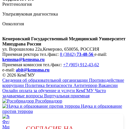
Рентгенология
Ультразвуковая диагностика
Онкология
Кемеровский Государственный Медицинский Университет
Минздрава России
ул. Ворошилова 22а,
Кемерово, 650056, РОССИЯ
Приемная ректора
тел./факс:
8 (3842)
73-48-56
e-mail:
kemsma@kemsma.ru
Приемная комиссия
тел./факс:
+7 (905) 912-43-62
e-mail:
abit@kemsma.ru
© 2026 КемГМУ
Сведения об образовательной организации
Противодействие
коррупции
Политика безопасности
Антитеррор
Вакансии
Онлайн оплата за обучение и услуги КемГМУ
Часто
задаваемые вопросы
Виртуальная приемная
Рособрнадзор
Наука и образование
против террора
Министерство науки и высшего образования Российской
СОГЛАСИЕ НА