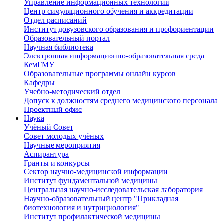
Управление информационных технологий
Центр симуляционного обучения и аккредитации
Отдел расписаний
Институт довузовского образования и профориентации
Образовательный портал
Научная библиотека
Электронная информационно-образовательная среда
КемГМУ
Образовательные программы онлайн курсов
Кафедры
Учебно-методический отдел
Допуск к должностям среднего медицинского персонала
Проектный офис
Наука
Учёный Cовет
Совет молодых учёных
Научные мероприятия
Аспирантура
Гранты и конкурсы
Сектор научно-медицинской информации
Институт фундаментальной медицины
Центральная научно-исследовательская лаборатория
Научно-образовательный центр "Прикладная
биотехнология и нутрициология"
Институт профилактической медицины