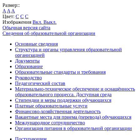
Размер::
A
A
A
Цвет:
C
C
C
Изображения
Вкл.
Выкл.
Обычная версия сайта
Сведения об образовательной организации
Основные сведения
Структура и органы управления образовательной
организацией
Документы
Образование
Образовательные стандарты и требования
Руководство
Педагогический состав
Материально-техническое обеспечение и оснащённость
образовательного процесса. Доступная среда
Стипендии и меры поддержки обучающихся
Платные образовательные услуги
Финансово-хозяйственная деятельность
Вакантные места для приема (перевода) обучающихся
Международное сотрудничество
Организация питания в образовательной организации
Поступающим