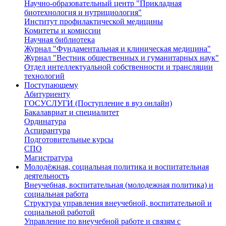
Научно-образовательный центр "Прикладная
биотехнология и нутрициология"
Институт профилактической медицины
Комитеты и комиссии
Научная библиотека
Журнал "Фундаментальная и клиническая медицина"
Журнал "Вестник общественных и гуманитарных наук"
Отдел интеллектуальной собственности и трансляции
технологий
Поступающему
Абитуриенту
ГОСУСЛУГИ (Поступление в вуз онлайн)
Бакалавриат и специалитет
Ординатура
Аспирантура
Подготовительные курсы
СПО
Магистратура
Молодёжная, социальная политика и воспитательная
деятельность
Внеучебная, воспитательная (молодежная политика) и
социальная работа
Структура управления внеучебной, воспитательной и
социальной работой
Управление по внеучебной работе и связям с