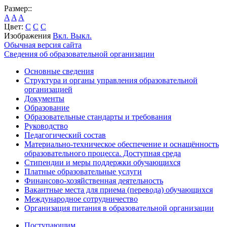
Размер::
A
A
A
Цвет:
C
C
C
Изображения
Вкл.
Выкл.
Обычная версия сайта
Сведения об образовательной организации
Основные сведения
Структура и органы управления образовательной
организацией
Документы
Образование
Образовательные стандарты и требования
Руководство
Педагогический состав
Материально-техническое обеспечение и оснащённость
образовательного процесса. Доступная среда
Стипендии и меры поддержки обучающихся
Платные образовательные услуги
Финансово-хозяйственная деятельность
Вакантные места для приема (перевода) обучающихся
Международное сотрудничество
Организация питания в образовательной организации
Поступающим