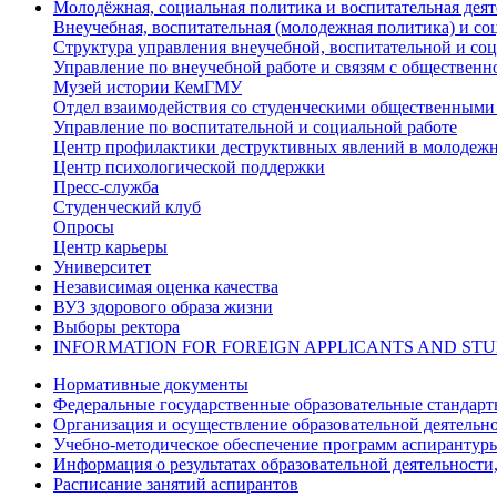
Молодёжная, социальная политика и воспитательная деят
Внеучебная, воспитательная (молодежная политика) и со
Структура управления внеучебной, воспитательной и со
Управление по внеучебной работе и связям с общественн
Музей истории КемГМУ
Отдел взаимодействия со студенческими общественными
Управление по воспитательной и социальной работе
Центр профилактики деструктивных явлений в молодежн
Центр психологической поддержки
Пресс-служба
Студенческий клуб
Опросы
Центр карьеры
Университет
Независимая оценка качества
ВУЗ здорового образа жизни
Выборы ректора
INFORMATION FOR FOREIGN APPLICANTS AND ST
Нормативные документы
Федеральные государственные образовательные стандар
Организация и осуществление образовательной деятельн
Учебно-методическое обеспечение программ аспирантур
Информация о результатах образовательной деятельности
Расписание занятий аспирантов