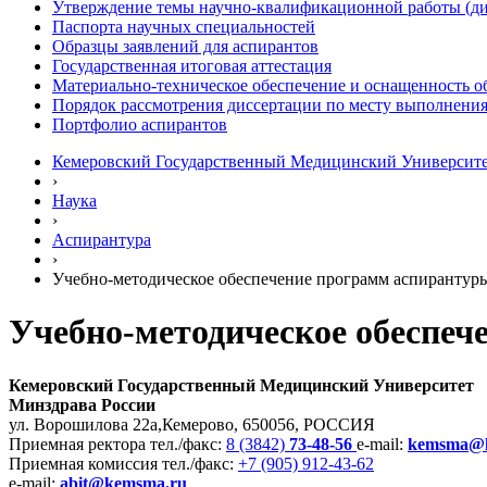
Утверждение темы научно-квалификационной работы (ди
Паспорта научных специальностей
Образцы заявлений для аспирантов
Государственная итоговая аттестация
Материально-техническое обеспечение и оснащенность о
Порядок рассмотрения диссертации по месту выполнени
Портфолио аспирантов
Кемеровский Государственный Медицинский Университ
›
Наука
›
Аспирантура
›
Учебно-методическое обеспечение программ аспирантур
Учебно-методическое обеспеч
Кемеровский Государственный Медицинский Университет
Минздрава России
ул. Ворошилова 22а,
Кемерово, 650056, РОССИЯ
Приемная ректора
тел./факс:
8 (3842)
73-48-56
e-mail:
kemsma@
Приемная комиссия
тел./факс:
+7 (905) 912-43-62
e-mail:
abit@kemsma.ru