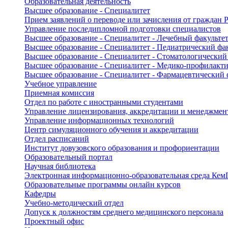
Образовательная деятельность
Высшее образование - Специалитет
Прием заявлений о переводе или зачисления от граждан
Управление последипломной подготовки специалистов
Высшее образование - Специалитет - Лечебный факульте
Высшее образование - Специалитет - Педиатрический фа
Высшее образование - Специалитет - Стоматологический
Высшее образование - Специалитет - Медико-профилакти
Высшее образование - Специалитет - Фармацевтический 
Учебное управление
Приемная комиссия
Отдел по работе с иностранными студентами
Управление лицензирования, аккредитации и менеджмент
Управление информационных технологий
Центр симуляционного обучения и аккредитации
Отдел расписаний
Институт довузовского образования и профориентации
Образовательный портал
Научная библиотека
Электронная информационно-образовательная среда Ке
Образовательные программы онлайн курсов
Кафедры
Учебно-методический отдел
Допуск к должностям среднего медицинского персонала
Проектный офис