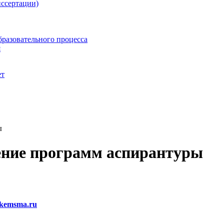
ссертации)
бразовательного процесса
я
ет
ы
ение программ аспирантуры
kemsma.ru