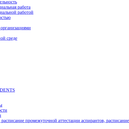
ельность
циальная работа
циальной работой
остью
 организациями
ой среде
UDENTS
ты
ости
ы
, расписание промежуточной аттестации аспирантов, расписани