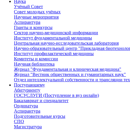
Наука
Учёный Cовет
Совет молодых учёных
Научные мероприятия
Аспирантура
Гранты и конкурсы
Сектор научно-медицинской информации
Институт фундаментальной медицины
Центральная научно-исследовательская лаборатория
Научно-образовательный центр "Прикладная биотехноло
Институт профилактической медицины
Комитеты и комиссии
Научная библиотека
Журнал "Фундаментальная и клиническая медицина"
Журнал "Вестник общественных и гуманитарных наук"
Отдел интеллектуальной собственности и трансляции те
Поступающему
Абитуриенту
ГОСУСЛУГИ (Поступление в вуз онлайн)
Бакалавриат и специалитет
Ординатура
Аспирантура
Подготовительные курсы
СПО
Магистратура