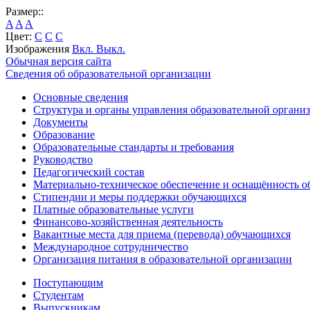
Размер::
A
A
A
Цвет:
C
C
C
Изображения
Вкл.
Выкл.
Обычная версия сайта
Сведения об образовательной организации
Основные сведения
Структура и органы управления образовательной органи
Документы
Образование
Образовательные стандарты и требования
Руководство
Педагогический состав
Материально-техническое обеспечение и оснащённость об
Стипендии и меры поддержки обучающихся
Платные образовательные услуги
Финансово-хозяйственная деятельность
Вакантные места для приема (перевода) обучающихся
Международное сотрудничество
Организация питания в образовательной организации
Поступающим
Студентам
Выпускникам