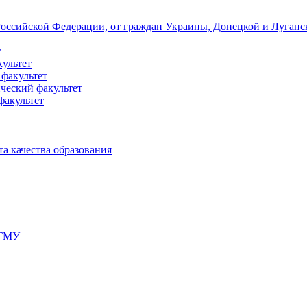
 Российской Федерации, от граждан Украины, Донецкой и Луган
т
культет
 факультет
ческий факультет
факультет
а качества образования
мГМУ