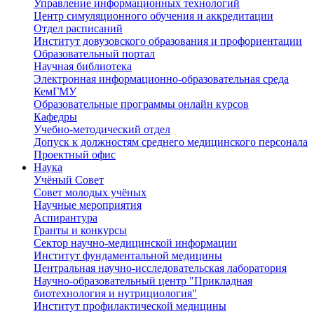
Управление информационных технологий
Центр симуляционного обучения и аккредитации
Отдел расписаний
Институт довузовского образования и профориентации
Образовательный портал
Научная библиотека
Электронная информационно-образовательная среда
КемГМУ
Образовательные программы онлайн курсов
Кафедры
Учебно-методический отдел
Допуск к должностям среднего медицинского персонала
Проектный офис
Наука
Учёный Cовет
Совет молодых учёных
Научные мероприятия
Аспирантура
Гранты и конкурсы
Сектор научно-медицинской информации
Институт фундаментальной медицины
Центральная научно-исследовательская лаборатория
Научно-образовательный центр "Прикладная
биотехнология и нутрициология"
Институт профилактической медицины