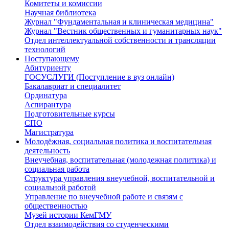
Комитеты и комиссии
Научная библиотека
Журнал "Фундаментальная и клиническая медицина"
Журнал "Вестник общественных и гуманитарных наук"
Отдел интеллектуальной собственности и трансляции
технологий
Поступающему
Абитуриенту
ГОСУСЛУГИ (Поступление в вуз онлайн)
Бакалавриат и специалитет
Ординатура
Аспирантура
Подготовительные курсы
СПО
Магистратура
Молодёжная, социальная политика и воспитательная
деятельность
Внеучебная, воспитательная (молодежная политика) и
социальная работа
Структура управления внеучебной, воспитательной и
социальной работой
Управление по внеучебной работе и связям с
общественностью
Музей истории КемГМУ
Отдел взаимодействия со студенческими