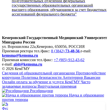
подготовительных отделений федеральных
государственных образовательных организаций
высшего образования, обучающимся за счет бюджетных
ассигнований федерального бюджета”
Кемеровский Государственный Медицинский Университет
Минздрава России
ул. Ворошилова 22а,
Кемерово, 650056, РОССИЯ
Приемная ректора
тел./факс:
8 (3842)
73-48-56
e-mail:
kemsma@kemsma.ru
Приемная комиссия
тел./факс:
+7 (905) 912-43-62
e-mail:
abit@kemsma.ru
© 2026 КемГМУ
Сведения об образовательной организации
Противодействие
коррупции
Политика безопасности
Антитеррор
Вакансии
Онлайн оплата за обучение и услуги КемГМУ
Часто
задаваемые вопросы
Виртуальная приемная
Рособрнадзор
Наука и образование
против террора