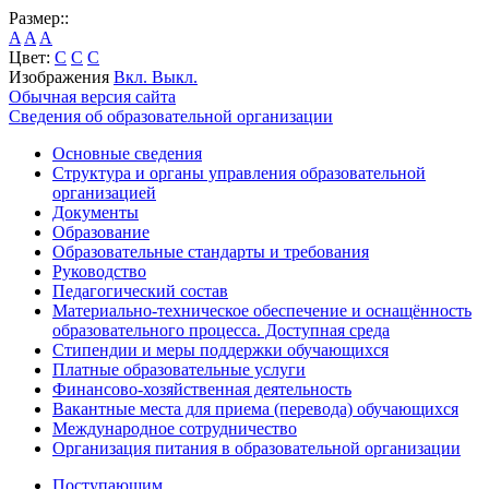
Размер::
A
A
A
Цвет:
C
C
C
Изображения
Вкл.
Выкл.
Обычная версия сайта
Сведения об образовательной организации
Основные сведения
Структура и органы управления образовательной
организацией
Документы
Образование
Образовательные стандарты и требования
Руководство
Педагогический состав
Материально-техническое обеспечение и оснащённость
образовательного процесса. Доступная среда
Стипендии и меры поддержки обучающихся
Платные образовательные услуги
Финансово-хозяйственная деятельность
Вакантные места для приема (перевода) обучающихся
Международное сотрудничество
Организация питания в образовательной организации
Поступающим