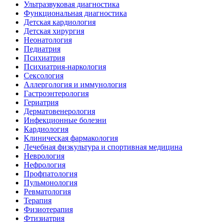
Ультразвуковая диагностика
Функциональная диагностика
Детская кардиология
Детская хирургия
Неонатология
Педиатрия
Психиатрия
Психиатрия-наркология
Сексология
Аллергология и иммунология
Гастроэнтерология
Гериатрия
Дерматовенерология
Инфекционные болезни
Кардиология
Клиническая фармакология
Лечебная физкультура и спортивная медицина
Неврология
Нефрология
Профпатология
Пульмонология
Ревматология
Терапия
Физиотерапия
Фтизиатрия