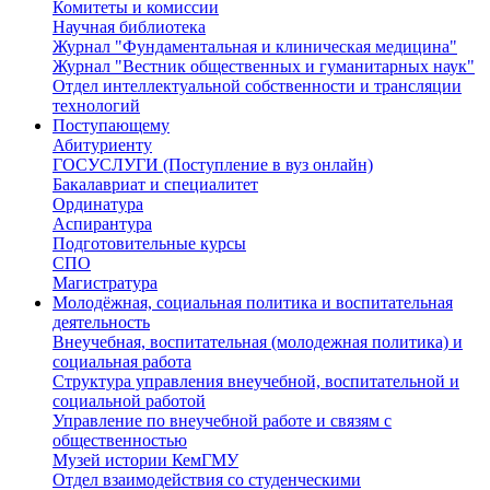
Комитеты и комиссии
Научная библиотека
Журнал "Фундаментальная и клиническая медицина"
Журнал "Вестник общественных и гуманитарных наук"
Отдел интеллектуальной собственности и трансляции
технологий
Поступающему
Абитуриенту
ГОСУСЛУГИ (Поступление в вуз онлайн)
Бакалавриат и специалитет
Ординатура
Аспирантура
Подготовительные курсы
СПО
Магистратура
Молодёжная, социальная политика и воспитательная
деятельность
Внеучебная, воспитательная (молодежная политика) и
социальная работа
Структура управления внеучебной, воспитательной и
социальной работой
Управление по внеучебной работе и связям с
общественностью
Музей истории КемГМУ
Отдел взаимодействия со студенческими