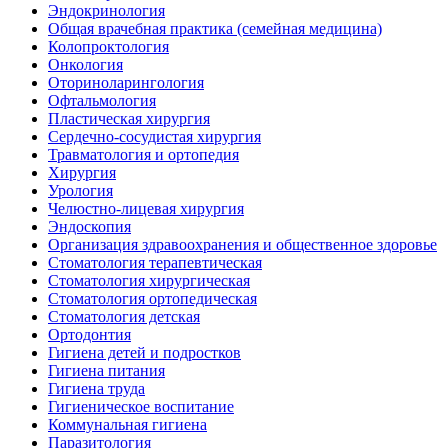
Эндокринология
Общая врачебная практика (семейная медицина)
Колопроктология
Онкология
Оториноларингология
Офтальмология
Пластическая хирургия
Сердечно-сосудистая хирургия
Травматология и ортопедия
Хирургия
Урология
Челюстно-лицевая хирургия
Эндоскопия
Организация здравоохранения и общественное здоровье
Стоматология терапевтическая
Стоматология хирургическая
Стоматология ортопедическая
Стоматология детская
Ортодонтия
Гигиена детей и подростков
Гигиена питания
Гигиена труда
Гигиеническое воспитание
Коммунальная гигиена
Паразитология