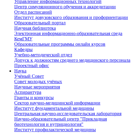
Управление информационных технологий
Центр симуляционного обучения и аккредитации
Отдел расписаний
Институт довузовского образования и профориентации
Образовательный портал
Научная библиотека
Электронная информационно-образовательная среда
КемГМУ
Образовательные программы онлайн курсов
Кафедры
Учебно-методический отдел
Допуск к должностям среднего медицинского персонала
Проектный офис
Наука
Учёный Cовет
Совет молодых учёных
Научные мероприятия
Аспирантура
Гранты и конкурсы
Сектор научно-медицинской информации
Институт фундаментальной медицины
Центральная научно-исследовательская лаборатория
Научно-образовательный центр "Прикладная
биотехнология и нутрициология"
Институт профилактической медицины