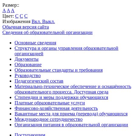
Размер::
A
A
A
Цвет:
C
C
C
Изображения
Вкл.
Выкл.
Обычная версия сайта
Сведения об образовательной организации
Основные сведения
Структура и органы управления образовательной
организацией
Документы
Образование
Образовательные стандарты и требования
Руководство
Педагогический состав
Материально-техническое обеспечение и оснащённость
образовательного процесса. Доступная среда
Стипендии и меры поддержки обучающихся
Платные образовательные услуги
Финансово-хозяйственная деятельность
Вакантные места для приема (перевода) обучающихся
Международное сотрудничество
Организация питания в образовательной организации
Поступающим