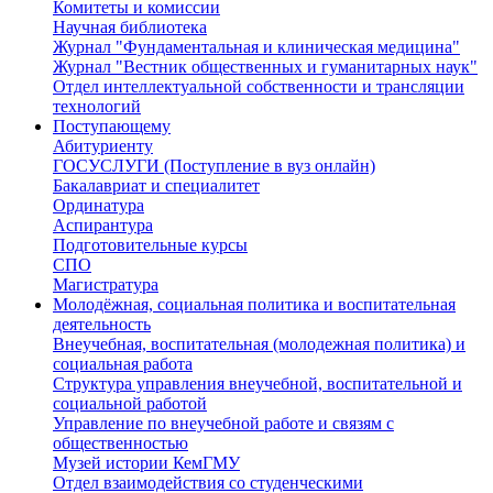
Комитеты и комиссии
Научная библиотека
Журнал "Фундаментальная и клиническая медицина"
Журнал "Вестник общественных и гуманитарных наук"
Отдел интеллектуальной собственности и трансляции
технологий
Поступающему
Абитуриенту
ГОСУСЛУГИ (Поступление в вуз онлайн)
Бакалавриат и специалитет
Ординатура
Аспирантура
Подготовительные курсы
СПО
Магистратура
Молодёжная, социальная политика и воспитательная
деятельность
Внеучебная, воспитательная (молодежная политика) и
социальная работа
Структура управления внеучебной, воспитательной и
социальной работой
Управление по внеучебной работе и связям с
общественностью
Музей истории КемГМУ
Отдел взаимодействия со студенческими