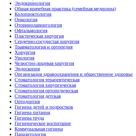
Эндокринология
Общая врачебная практика (семейная медицина)
Колопроктология
Онкология
Оториноларингология
Офтальмология
Пластическая хирургия
Сердечно-сосудистая хирургия
Травматология и ортопедия
Хирургия
Урология
Челюстно-лицевая хирургия
Эндоскопия
Организация здравоохранения и общественное здоровье
Стоматология терапевтическая
Стоматология хирургическая
Стоматология ортопедическая
Стоматология детская
Ортодонтия
Гигиена детей и подростков
Гигиена питания
Гигиена труда
Гигиеническое воспитание
Коммунальная гигиена
Паразитология