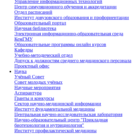
Управление информационных технологий
Центр симуляционного обучения и аккредитации
Отдел расписаний
Институт довузовского образования и профориентации
Образовательный портал
Научная библиотека
Электронная информационно-образовательная среда
КемГМУ
Образовательные программы онлайн курсов
Кафедры
Учебно-методический отдел
Допуск к должностям среднего медицинского персонала
Проектный офис
Наука
Учёный Cовет
Совет молодых учёных
Научные мероприятия
Аспирантура
Гранты и конкурсы
Сектор научно-медицинской информации
Институт фундаментальной медицины
Центральная научно-исследовательская лаборатория
Научно-образовательный центр "Прикладная
биотехнология и нутрициология"
Институт профилактической медицины