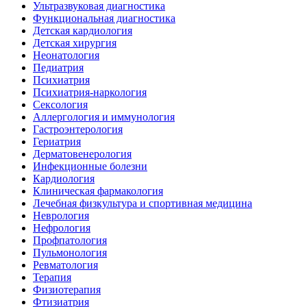
Ультразвуковая диагностика
Функциональная диагностика
Детская кардиология
Детская хирургия
Неонатология
Педиатрия
Психиатрия
Психиатрия-наркология
Сексология
Аллергология и иммунология
Гастроэнтерология
Гериатрия
Дерматовенерология
Инфекционные болезни
Кардиология
Клиническая фармакология
Лечебная физкультура и спортивная медицина
Неврология
Нефрология
Профпатология
Пульмонология
Ревматология
Терапия
Физиотерапия
Фтизиатрия